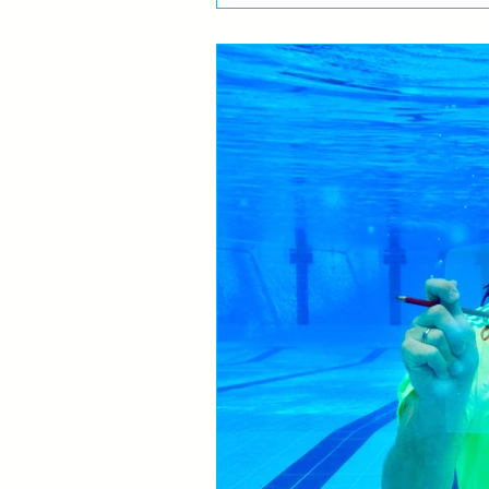
je Stefan Šorak, višestruki prvak...