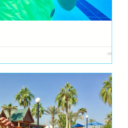
tar na vratima. Svira komšija na parkingu. Svira vozač gradskog