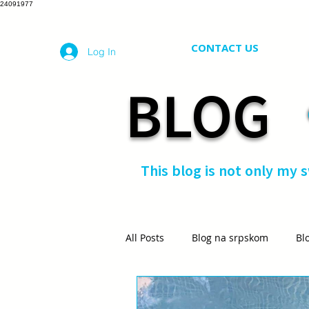
24091977
CONTACT US
Log In
BLOG
This blog is not only my 
All Posts
Blog na srpskom
Bl