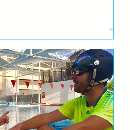
a se bebe rađaju sa urođenim instinktom za plivanje, ronjenje.
.