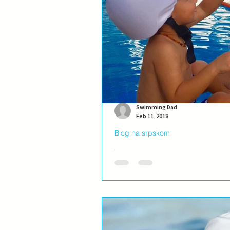
Swimming Dad
Feb 11, 2018
Blog na srpskom
Ko je danas siguran u v
Poražavajuće je kada otvorite ujutru 
obzira da li je bilo plivač ili...