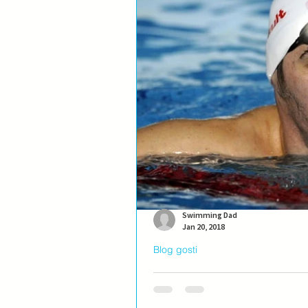
Swimming Dad
Jan 20, 2018
Blog gosti
Blog gost: Stefan Šorak
O čemu razmišlja dok pliva i da li m