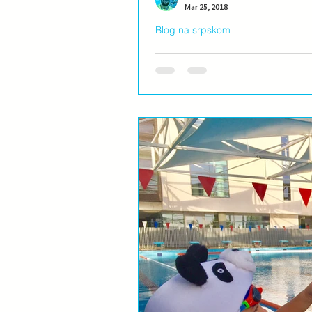
Mar 25, 2018
Blog na srpskom
Da, bebe rone i plivaju!
Verujem da ste negde sigurno čuil d
Naravno da ne znaju kraul i delfin,..