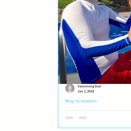
Swimming Dad
Jan 2, 2018
Blog na srpskom
Moj tim, moja melodija
Da li ste spremni da vašem saigraču 
druge, kao što i sami želite da...