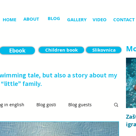
BLOG
ABOUT
HOME
GALLERY
VIDEO
CONTACT
Mo
Ebook
Children book
Slikovnica
swimming tale, but also a story about my
“little” family.
og in english
Blog gosti
Blog guests
Zaš
igr