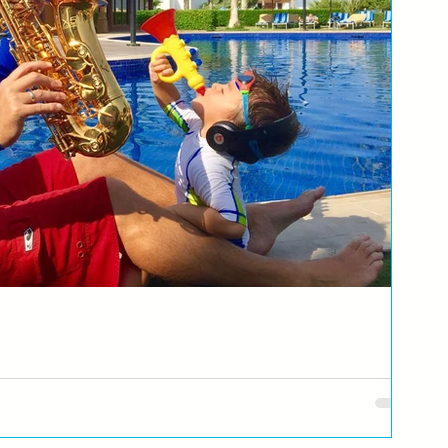
asistirate kako bi postigli dobar rezultat? Da li znate da slušate