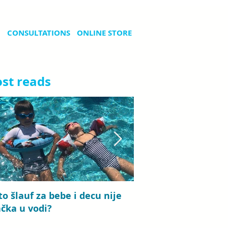
CONSULTATIONS
ONLINE STORE
st reads
to šlauf za bebe i decu nije
Bebi plivanje: priča
ačka u vodi?
koje traje od detinj
roditeljstva