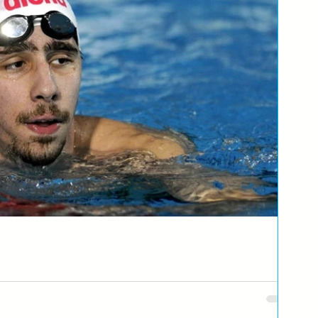
u prija tišina dok trenira, kao #Blog gost, za Swimming Dad rekao