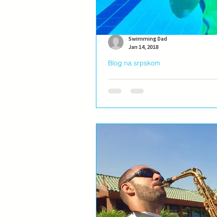
Swimming Dad
Jan 14, 2018
Blog na srpskom
Trese, lupa, udara...
Zvoni sat. Zvoni telefon. Zvoni poš
prevoza. Svira neko na TV, radiju....