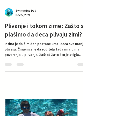
Swimming Dad
Dec 5, 2021
Plivanje i tokom zime: Zašto se
plašimo da deca plivaju zimi?
Istina je da čim dan postane kraći deca sve manje
plivaju. Činjenica je da roditelji tada imaju manje
poverenja u plivanje. Zašto? Zato što je stigla
zima. Upravo zato. Nepisano je pravilo da zimi
mama i tata ukidaju plivanje deci. Ograničavaju
ga samo na letnje mesece. U samom startu to je
greška. Plivanje nije sezonska aktivnost. Zašto se