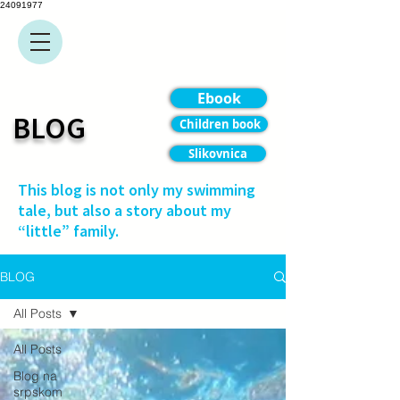
24091977
Ebook
BLOG
Children book
Slikovnica
This blog is not only my swimming
tale, but also a story about my
“little” family.
BLOG
All Posts
All Posts
Blog na
srpskom