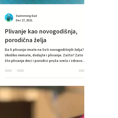
Swimming Dad
Dec 27, 2021
Plivanje kao novogodišnja,
porodična želja
Da li plivanje imate na listi novogodišnjih želja?
Ukoliko nemate, dodajte i plivanje. Zašto? Zato
što plivanje deci i porodici pruža sreću i zdravo
utočište od današnje svakodnevnice. Vraća osmeh
na lice, spaja i obnavlja. Zašto plivanje da bude na
vašoj listi porodičnih, novogodišnjih želja?
Plivanje porodici popravlja nedeljno raspoloženje.
Roditelji, plivanje je vaš najbolji prijatelj u dečijem
odrastanju. Plivanje decu i roditelje čini sigurnijim.