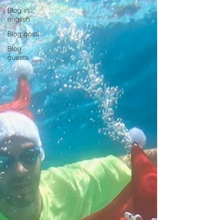
Blog in
english
Blog gosti
Blog
guests