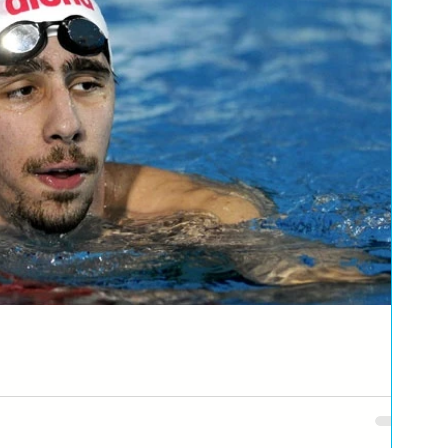
u prija tišina dok trenira, kao #Blog gost, za Swimming Dad rekao