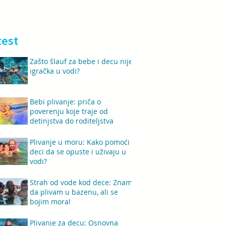
test
Zašto šlauf za bebe i decu nije
igračka u vodi?
Bebi plivanje: priča o
poverenju koje traje od
detinjstva do roditeljstva
Plivanje u moru: Kako pomoći
deci da se opuste i uživaju u
vodi?
Strah od vode kod dece: Znam
da plivam u bazenu, ali se
bojim mora!
Plivanje za decu: Osnovna