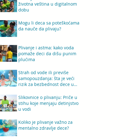
životna veština u digitalnom
dobu
Mogu li deca sa poteškoćama
da nauče da plivaju?
Plivanje i astma: kako voda
pomaže deci da dišu punim
plućima
Strah od vode ili previše
samopouzdanja: šta je veći
rizik za bezbednost dece u
vodi?
Slikovnice o plivanju: Priče u
stihu koje menjaju detinjstvo
u vodi
Koliko je plivanje važno za
mentalno zdravlje dece?