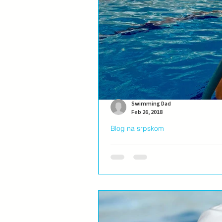
Swimming Dad
Feb 26, 2018
Blog na srpskom
Kako izabrati pravog tr
Kada razmišljate i pravite izbor u koj
da se rekreira, šta je...