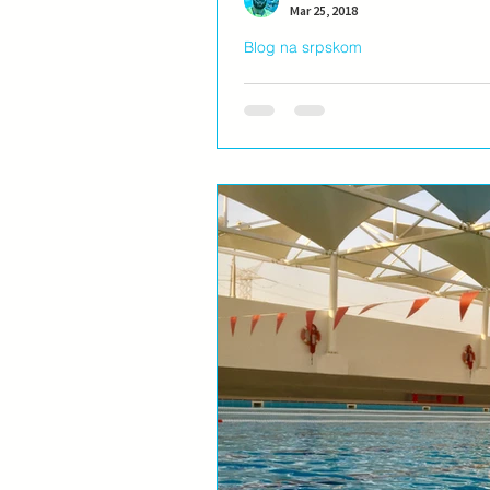
Mar 25, 2018
Blog na srpskom
Da, bebe rone i plivaju!
Verujem da ste negde sigurno čuil d
Naravno da ne znaju kraul i delfin,..