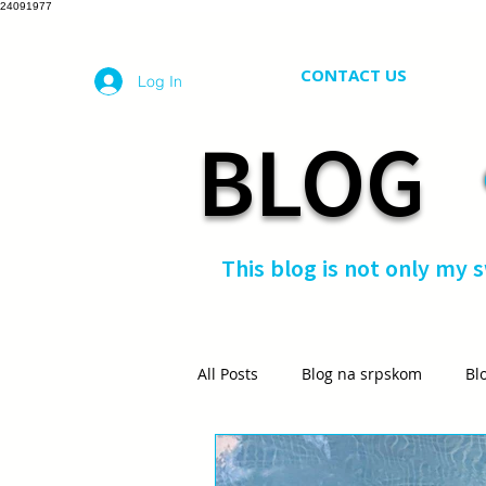
24091977
CONTACT US
Log In
BLOG
This blog is not only my 
All Posts
Blog na srpskom
Bl