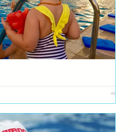
enera za svoje dete?
u školu, vrtić, dete da upišete ili gde da ide na klavir, u koji klub