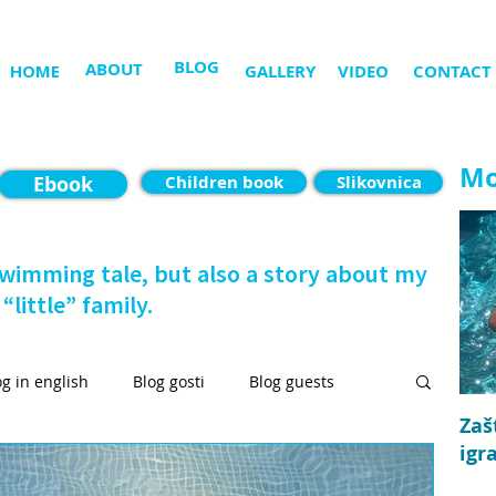
BLOG
ABOUT
HOME
GALLERY
VIDEO
CONTACT
Mo
Ebook
Children book
Slikovnica
swimming tale, but also a story about my
“little” family.
og in english
Blog gosti
Blog guests
Zaš
igr