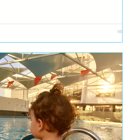
a se bebe rađaju sa urođenim instinktom za plivanje, ronjenje.
.