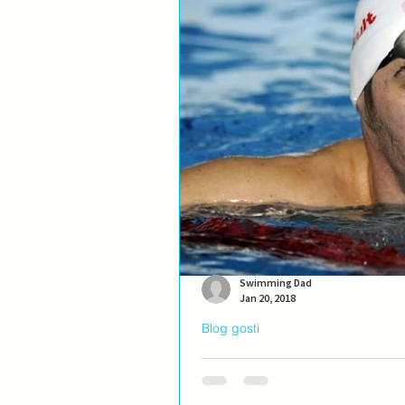
Swimming Dad
Jan 20, 2018
Blog gosti
Blog gost: Stefan Šorak
O čemu razmišlja dok pliva i da li m