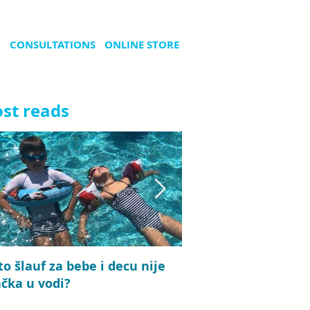
CONSULTATIONS
ONLINE STORE
st reads
to šlauf za bebe i decu nije
Bebi plivanje: priča
ačka u vodi?
koje traje od detinj
roditeljstva