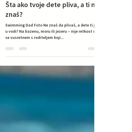
Strah od vode kod roditelja:
Šta ako tvoje dete pliva, a ti ne
znaš?
Swimming Dad Foto Ne znaš da plivaš, a dete ti je
u vodi? Na bazenu, moru ili jezeru – nije retkost da
se susretnem s roditeljem koji...