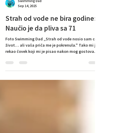
Swimming Dad
Sep 14, 2025
Strah od vode ne bira godine:
Naučio je da pliva sa 71
Foto Swimming Dad „Strah od vode nosio sam ceo
život… ali vaša priča me je pokrenula." Tako mi je
rekao čovek koji mi je pisao nakon mog gostovanja
na televiziji. Imao je 71 godinu, loše iskustvo iz
detinjstva, decenije izbegavanja bazena, ali i
jednu veliku želju: da nauči da pliva. Ne zbog
sporta. Ne zbog medalja. Već da bi, posle mnogo
godina, mogao da pliva sa rođenim bratom u
moru, i da odu zajedno na pecanje. Ova priča je
dokaz da godine nisu prepreka, da strahovi mogu