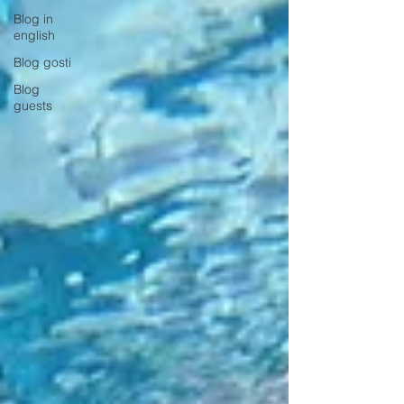
Blog in
english
Blog gosti
Blog
guests