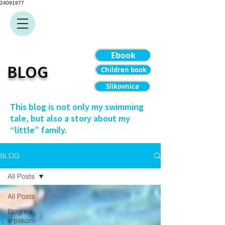
24091977
Ebook
BLOG
Children book
Slikovnica
This blog is not only my swimming
tale, but also a story about my
“little” family.
BLOG
All Posts
All Posts
Blog na
srpskom