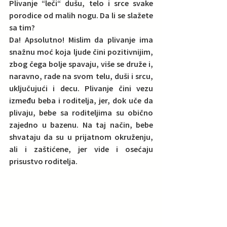
Plivanje “leči“ dušu, telo i srce svake 
porodice od malih nogu. Da li se slažete 
sa tim? 
Da! Apsolutno! Mislim da 
plivanje ima 
snažnu moć koja ljude čini pozitivnijim
, 
zbog čega bolje spavaju, više se druže i, 
naravno, rade na svom telu, duši i srcu, 
uključujući i decu. Plivanje čini vezu 
između beba i roditelja, jer, dok uče da 
plivaju, bebe sa roditeljima su obično 
zajedno u bazenu. Na taj način, bebe 
shvataju da su u prijatnom okruženju, 
ali i zaštićene, jer vide i osećaju 
prisustvo roditelja.