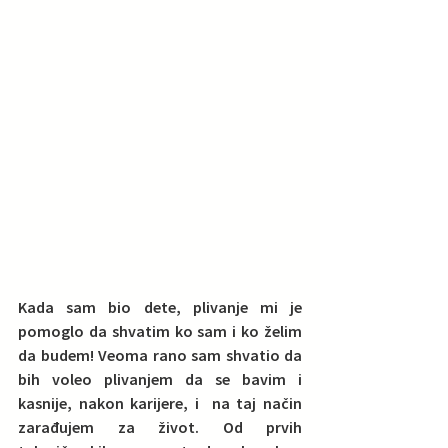
Kada sam bio dete, plivanje mi je 
pomoglo da shvatim ko sam i ko želim 
da budem! Veoma rano sam shvatio da 
bih voleo plivanjem da se bavim i 
kasnije, nakon karijere, i  na taj način 
zarađujem za život
. Od prvih 