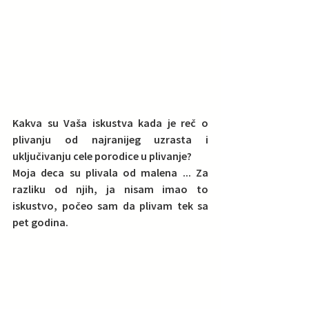
Kakva su Vaša iskustva kada je reč o 
plivanju od najranijeg uzrasta i 
uključivanju cele porodice u plivanje?  
Moja deca su plivala od malena ... Za 
razliku od njih, ja nisam imao to 
iskustvo, počeo sam da plivam tek sa 
pet godina. 