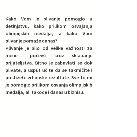
Kako Vam je plivanje pomoglo u 
detinjstvu, kako prilikom osvajanja 
olimpijskih medalja, a kako Vam 
plivanje pomaže danas? 
Plivanje je bilo od velike važnosti za 
mene… počevši kroz sklapanje 
prijateljstva. Bitno je zabavlati se dok 
plivate, a usput učite da se takmičite i 
postižete vrhunske rezultate. Sve to mi 
je pomoglo prilikom osvanja olimpijskih 
medalja, ali takođe i danas u biznisu.