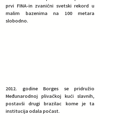
prvi FINA-in zvanični svetski rekord u 
malim bazenima na 100 metara 
slobodno. 
2012. godine Borges se pridružio 
Međunarodnoj plivačkoj kući slavnih, 
postavši drugi brazilac kome je ta 
institucija odala počast.  