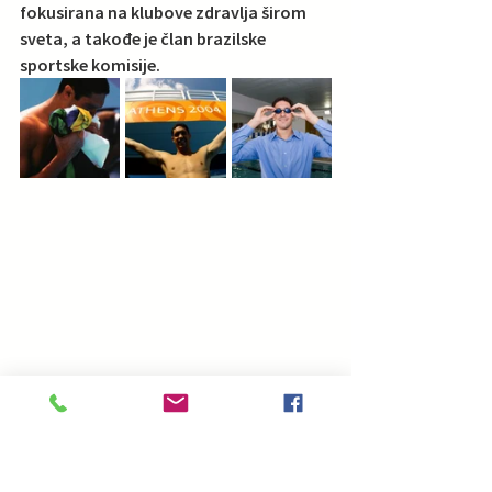
fokusirana na klubove zdravlja širom 
sveta, a takođe je član brazilske 
sportske komisije.
Blog na srpskom
Blog gosti