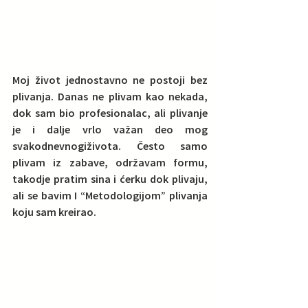
Moj život jednostavno ne postoji bez 
plivanja. Danas ne plivam kao nekada, 
dok sam bio profesionalac, ali plivanje 
je i dalje vrlo važan deo mog 
svakodnevnogiživota. Često samo 
plivam iz zabave, održavam formu, 
takodje pratim sina i ćerku dok plivaju, 
ali se bavim I “Metodologijom” plivanja 
koju sam kreirao.