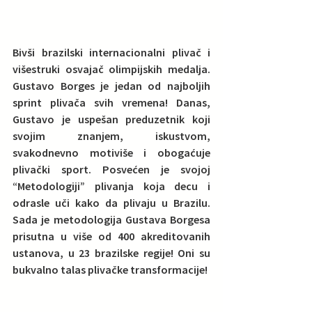
Bivši brazilski internacionalni plivač i 
višestruki osvajač olimpijskih medalja.
Gustavo Borges je jedan od najboljih 
sprint plivača svih vremena! 
Danas, 
Gustavo je uspešan preduzetnik koji 
svojim znanjem, iskustvom, 
svakodnevno motiviše i obogaćuje 
plivački sport.
 Posvećen je svojoj 
“Metodologiji” plivanja 
koja decu i 
odrasle uči kako da plivaju u Brazilu. 
Sada je metodologija Gustava Borgesa 
prisutna u više od 400 akreditovanih 
ustanova, u 23 brazilske regije! Oni su 
bukvalno talas plivačke transformacije!