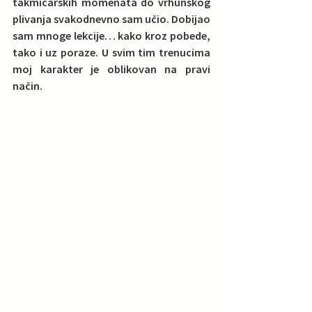
takmičarskih momenata do vrhunskog 
plivanja svakodnevno sam učio. Dobijao 
sam mnoge lekcije… kako kroz pobede, 
tako i uz poraze. U svim tim trenucima 
moj karakter je oblikovan na pravi 
način. 