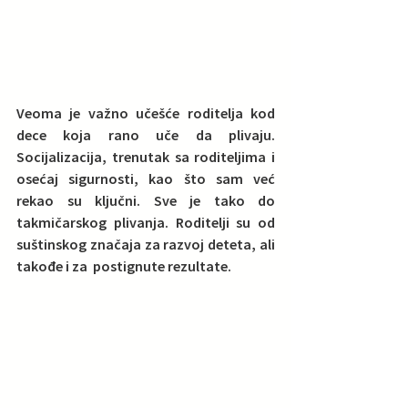
Veoma je važno učešće roditelja kod 
dece koja rano uče da plivaju.
Socijalizacija, trenutak sa roditeljima i 
osećaj sigurnosti, kao što sam već 
rekao su ključni. Sve je tako do 
takmičarskog plivanja. Roditelji su od 
suštinskog značaja za razvoj deteta, ali 
takođe i za  postignute rezultate.