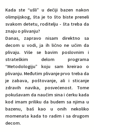
Kada ste “ušli” u dečiji bazen nakon 
olimpijskog, šta je to što biste preneli 
svakom detetu, roditelju - šta treba da 
znaju o plivanju?  
Danas, zapravo nisam direktno sa 
decom u vodi, ja ih lično ne učim da 
plivaju. Više se bavim poslovnim i 
strateškim delom programa 
“Metodologiju” koju sam kreirao o 
plivanju. Međutim 
plivanje prvo treba da 
je zabava, poštovanje, ali i sticanje 
zdravih navika, posvećenost. Tome 
pokušavam da naučim sina i ćerku
 kada 
kod imam priliku da budem sa njima u 
bazenu, baš kao u onih nekoliko 
momenata kada to radim i sa drugom 
decom.