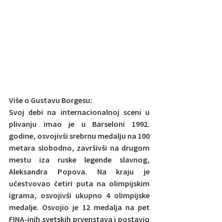
Više o Gustavu Borgesu:
Svoj debi na internacionalnoj sceni u 
plivanju imao je u Barseloni 1992. 
godine, osvojivši srebrnu medalju na 100 
metara slobodno, završivši na drugom 
mestu iza ruske legende slavnog, 
Aleksandra Popova. Na kraju je 
učestvovao četiri puta na olimpijskim 
igrama, osvojivši ukupno 4 olimpijske 
medalje. Osvojio je 12 
medalja na pet 
FINA-inih svetskih prvenstava
 i postavio 