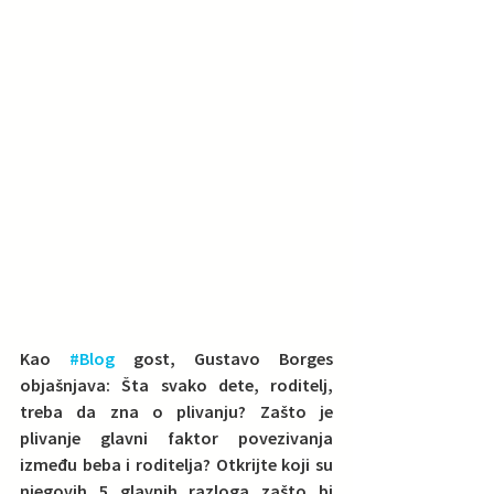
Kao 
#Blog
 gost, Gustavo Borges 
objašnjava: Šta svako dete, roditelj, 
treba da zna o plivanju? Zašto je 
plivanje glavni faktor povezivanja 
između beba i roditelja? Otkrijte koji su 
njegovih 5 glavnih razloga zašto bi 