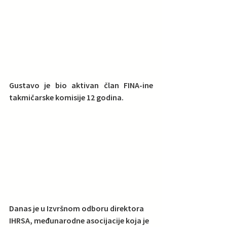
Gustavo je bio aktivan član FINA-ine 
takmičarske komisije 12 godina.  
Danas je u Izvršnom odboru direktora 
IHRSA, međunarodne asocijacije koja je 