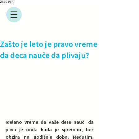
24091977
Zašto je leto je pravo vreme
da deca nauče da plivaju?
Idelano vreme da vaše dete nauči da 
pliva je onda kada je spremno, bez 
obzira na godišnje doba. Međutim, 