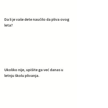
Da li je vaše dete naučilo da pliva ovog 
leta?
Ukoliko nije, upišite ga već danas u 
letnju školu plivanja.