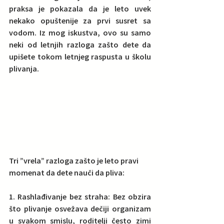
praksa je pokazala da je 
leto uvek 
nekako opuštenije za prvi susret sa 
vodom.
 Iz mog iskustva, ovo su samo 
neki od letnjih razloga zašto dete da 
upišete tokom letnjeg raspusta u školu 
plivanja.
Tri ”vrela” razloga zašto je leto pravi 
momenat da dete nauči da pliva:
1. Rashlađivanje bez straha:
 Bez obzira 
što plivanje osvežava dečiji organizam 
u svakom smislu, roditelji često zimi 