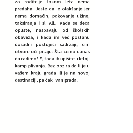
za roditelje tokom leta nema 
predaha. Jeste da je olakšanje jer 
nema domaćih, pakovanje užine, 
taksiranja i sl. Ali... Kada se deca 
opuste, naspavaju od školskih 
obaveza, i kada im već postanu 
dosadni postojeći sadržaji, čim 
otvore oči pitaju: Šta ćemo danas 
da radimo? E, tada ih upišite u letnji 
kamp plivanja. Bez obzira da li je u 
vašem kraju grada ili je na novoj 
destinaciji, pa čak i van grada.