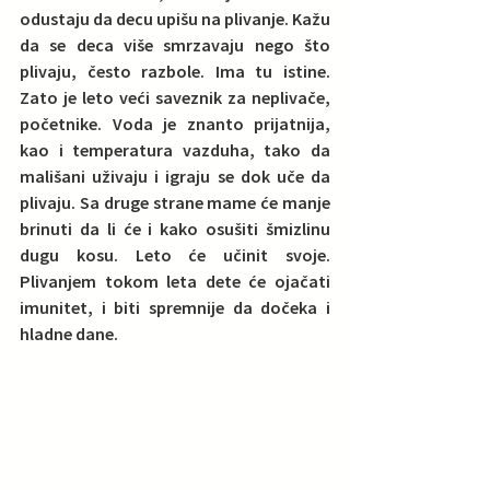
odustaju da decu upišu na plivanje. Kažu 
da se deca više smrzavaju nego što 
plivaju, često razbole. Ima tu istine. 
Zato je leto veći saveznik za neplivače, 
početnike. Voda je znanto prijatnija, 
kao i temperatura vazduha, tako da 
mališani uživaju i igraju se dok uče da 
plivaju.
 Sa druge strane mame će manje 
brinuti da li će i kako osušiti šmizlinu 
dugu kosu. Leto će učinit svoje. 
Plivanjem tokom leta dete će ojačati 
imunitet, i biti spremnije da dočeka i 
hladne dane.