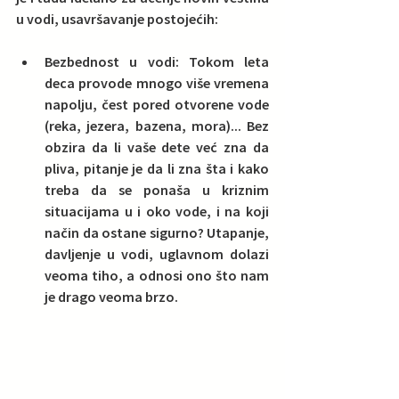
u vodi, usavršavanje postojećih:
Bezbednost u vodi: Tokom leta 
deca provode mnogo više vremena 
napolju, čest pored otvorene vode 
(reka, jezera, bazena, mora)... Bez 
obzira da li vaše dete već zna da 
pliva, pitanje je da li zna šta i kako 
treba da se ponaša u kriznim 
situacijama u i oko vode, i na koji 
način da ostane sigurno? Utapanje, 
davljenje u vodi, uglavnom dolazi 
veoma tiho, a odnosi ono što nam 
je drago veoma brzo. 