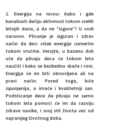
2. Energija na nivou: Kako i gde 
kanalisati dečiju aktivnost tokom vrelih 
letnjih dana, a da ne ”izgore”? U vodi 
naravno. Plivanje je siguran i zdrav 
način da deci višak energije usmerite 
tokom vrućine.
 Verujte, u bazenu dok 
uče da plivaju deca će tokom leta 
naučiti i kako se bezbedno skače i roni. 
Energija će im biti obnovljena ali na 
pravi način. Pored toga, biće 
ispunjenija, a imaće i kvalitetniji san. 
Podsticanje dece da plivaju ne samo 
tokom leta pomoći će im da razviju 
zdrave navike, i svoj stil života već od 
najranijeg životnog doba.