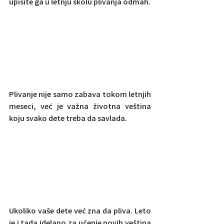
upišite ga u letnju školu plivanja odmah.
Plivanje nije samo zabava tokom letnjih 
meseci, već je važna životna veština 
koju svako dete treba da savlada.
Ukoliko vaše dete već zna da pliva.
 Leto 
je i tada idelano za 
učenje novih veština 