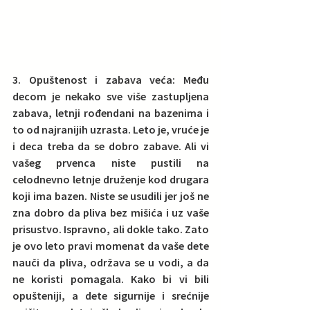
3. Opuštenost i zabava veća: Među 
decom je nekako sve više zastupljena 
zabava, letnji rođendani na bazenima i 
to od najranijih uzrasta.
 Leto je, vruće je 
i deca treba da se dobro zabave. Ali vi 
vašeg prvenca niste pustili na 
celodnevno letnje druženje kod drugara 
koji ima bazen. Niste se usudili jer još ne 
zna dobro da pliva bez mišića i uz vaše 
prisustvo. Ispravno, ali dokle tako. 
Zato 
je ovo leto pravi momenat da vaše dete 
nauči da pliva, održava se u vodi, a da 
ne koristi pomagala. Kako bi vi bili 
opušteniji, a dete sigurnije i srećnije 