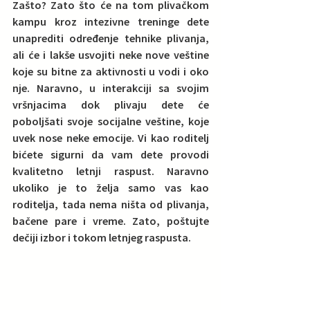
Zašto? 
Zato što će na tom plivačkom 
kampu kroz intezivne treninge dete 
unaprediti određenje tehnike plivanja, 
ali će i lakše usvojiti neke nove veštine 
koje su bitne za aktivnosti u vodi i oko 
nje.
 Naravno, u interakciji sa svojim 
vršnjacima dok plivaju dete će 
poboljšati svoje socijalne veštine, koje 
uvek nose neke emocije. Vi kao roditelj 
bićete sigurni da vam dete provodi 
kvalitetno letnji raspust. Naravno 
ukoliko je to želja samo vas kao 
roditelja, tada nema ništa od plivanja, 
bačene pare i vreme. Zato, poštujte 
dečiji izbor i tokom letnjeg raspusta.