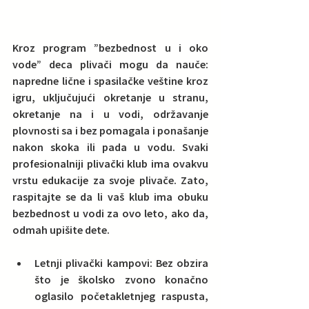
Kroz program ”bezbednost u i oko 
vode” deca plivači mogu da nauče:
napredne lične i spasilačke veštine kroz 
igru, uključujući okretanje u stranu, 
okretanje na i u vodi, održavanje 
plovnosti sa i bez pomagala i ponašanje 
nakon skoka ili pada u vodu. Svaki 
profesionalniji plivački klub ima ovakvu 
vrstu edukacije za svoje plivače. Zato, 
raspitajte se da li vaš klub ima obuku 
bezbednost u vodi za ovo leto, ako da, 
odmah upišite dete.
Letnji plivački kampovi: Bez obzira 
što je školsko zvono konačno 
oglasilo početakletnjeg raspusta, 