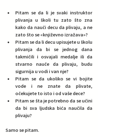
Pitam se da li je svaki instruktor 
plivanja u školi tu zato što zna 
kako da nauči decu da plivaju, a ne 
zato što se «književno izražava»?  
Pitam se da li decu upisujete u školu 
plivanja da bi se jednog dana 
takmičili i osvajali medalje ili da 
stvarno nauče da plivaju, budu 
sigurnija u vodi i van nje?  
Pitam se da ukoliko se vi bojite 
vode i ne znate da plivate, 
očekujete to isto i od vaše dece?  
Pitam se šta je potrebno da se učini 
da bi sva ljudska bića naučila da 
plivaju? 
Samo se pitam.