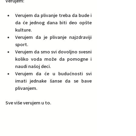
Verujem:
Verujem da plivanje treba da bude i 
da će jednog dana biti deo opšte 
kulture.  
Verujem da je plivanje najzdraviji 
sport.  
Verujem da smo svi dovoljno svesni 
koliko voda može da pomogne i 
naudi našoj deci.  
Verujem da će u budućnosti svi 
imati jednake šanse da se bave 
plivanjem. 
Sve više verujem u to.