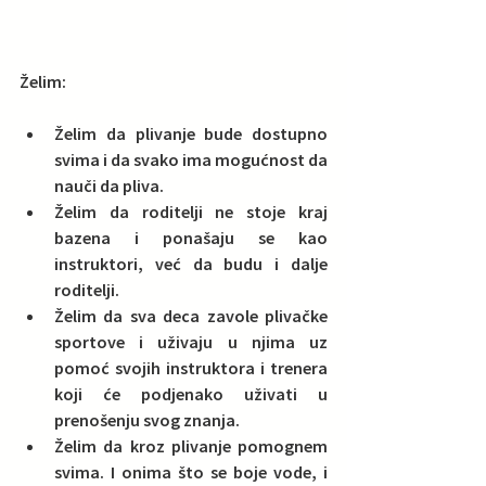
Želim:
Želim da plivanje bude dostupno 
svima i da svako ima mogućnost da 
nauči da pliva.  
Želim da roditelji ne stoje kraj 
bazena i ponašaju se kao 
instruktori, već da budu i dalje 
roditelji.  
Želim da sva deca zavole plivačke 
sportove i uživaju u njima uz 
pomoć svojih instruktora i trenera 
koji će podjenako uživati u 
prenošenju svog znanja.  
Želim da kroz plivanje pomognem 
svima. I onima što se boje vode, i 