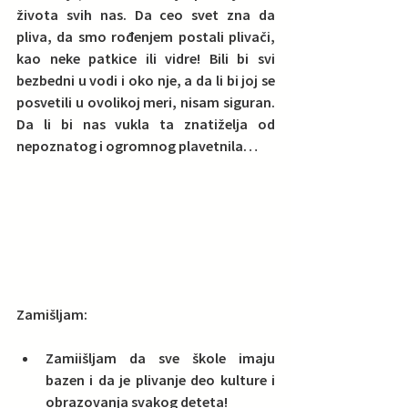
života svih nas. Da ceo svet zna da 
pliva, da smo rođenjem postali plivači, 
kao neke patkice ili vidre! Bili bi svi 
bezbedni u vodi i oko nje, a da li bi joj se 
posvetili u ovolikoj meri, nisam siguran. 
Da li bi nas vukla ta znatiželja od 
nepoznatog i ogromnog plavetnila…
Zamišljam:
Zamiišljam da sve škole imaju 
bazen i da je plivanje deo kulture i 
obrazovanja svakog deteta!  