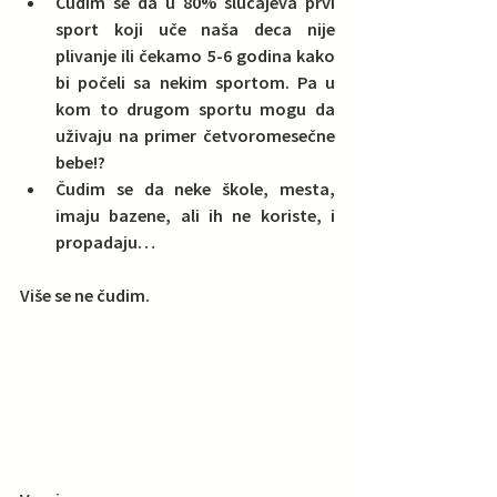
Čudim se da u 80% slučajeva prvi 
sport koji uče naša deca nije 
plivanje ili čekamo 5-6 godina kako 
bi počeli sa nekim sportom. Pa u 
kom to drugom sportu mogu da 
uživaju na primer četvoromesečne 
bebe!?  
Čudim se da neke škole, mesta, 
imaju bazene, ali ih ne koriste, i 
propadaju… 
Više se ne čudim.