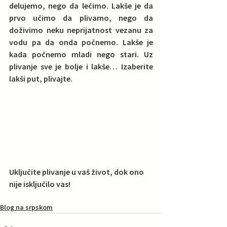
delujemo, nego da lečimo. Lakše je da 
prvo učimo da plivamo, nego da 
doživimo neku neprijatnost vezanu za 
vodu pa da onda počnemo. Lakše je 
kada počnemo mladi nego stari. Uz 
plivanje sve je bolje i lakše… Izaberite 
lakši put, plivajte.
Uključite plivanje u vaš život, dok ono 
nije isključilo vas!
Blog na srpskom