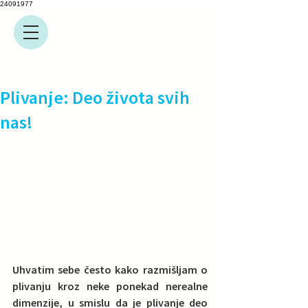
24091977
Plivanje: Deo života svih
nas!
Uhvatim sebe često kako razmišljam o 
plivanju kroz neke ponekad nerealne 
dimenzije, u smislu da je plivanje deo 