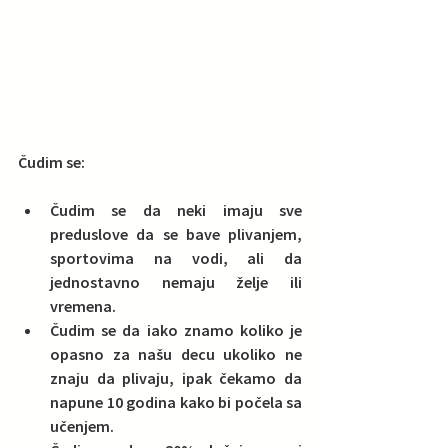
Čudim se:
Čudim se da neki imaju sve 
preduslove da se bave plivanjem, 
sportovima na vodi, ali da 
jednostavno nemaju želje ili 
vremena.  
Čudim se da iako znamo koliko je 
opasno za našu decu ukoliko ne 
znaju da plivaju, ipak čekamo da 
napune 10 godina kako bi počela sa 
učenjem.  