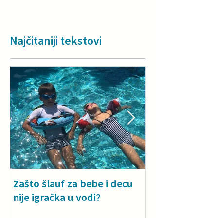
Najčitaniji tekstovi
Zašto šlauf za bebe i decu
Why a floatie i
nije igračka u vodi?
especially for
toddlers