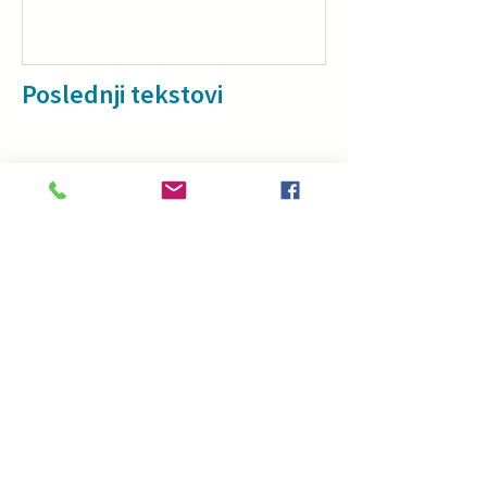
Poslednji tekstovi
Why a floatie isn’t a toy –
especially for babies and
toddlers
Baby swimming: A story of
trust across generations
Swimming in the sea: How to
help kids relax and enjoy the
water?