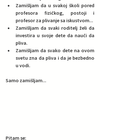
Zamišljam da u svakoj školi pored 
profesora fizičkog, postoji i 
profesor za plivanje sa iskustvom...  
Zamišljam da svaki roditelj želi da 
investira u svoje dete da nauči da 
pliva.  
Zamišljam da svako dete na ovom 
svetu zna da pliva i da je bezbedno 
u vodi. 
Samo zamišljam...
Pitam se: