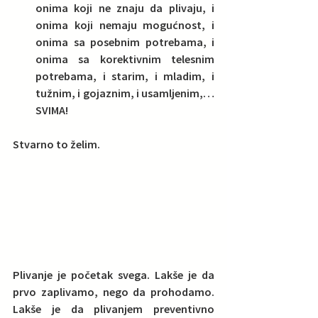
onima koji ne znaju da plivaju, i 
onima koji nemaju mogućnost, i 
onima sa posebnim potrebama, i 
onima sa korektivnim telesnim 
potrebama, i starim, i mladim, i 
tužnim, i gojaznim, i usamljenim,… 
SVIMA! 
Stvarno to želim.
Plivanje je početak svega. Lakše je da 
prvo zaplivamo, nego da prohodamo. 
Lakše je da plivanjem preventivno 