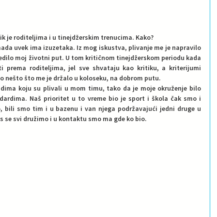
ik je roditeljima i u tinejdžerskim trenucima. Kako?
mada uvek ima izuzetaka. Iz mog iskustva, plivanje me je napravilo 
dilo moj životni put. U tom kritičnom tinejdžerskom periodu kada 
 prema roditeljima, jel sve shvataju kao kritiku, a kriterijumi 
ilo nešto što me je držalo u koloseku, na dobrom putu. 
dima koju su plivali u mom timu, tako da je moje okruženje bilo 
ardima. Naš prioritet u to vreme bio je sport i škola čak smo i 
 bili smo tim i u bazenu i van njega podržavajući jedni druge u 
 se svi družimo i u kontaktu smo ma gde ko bio. 