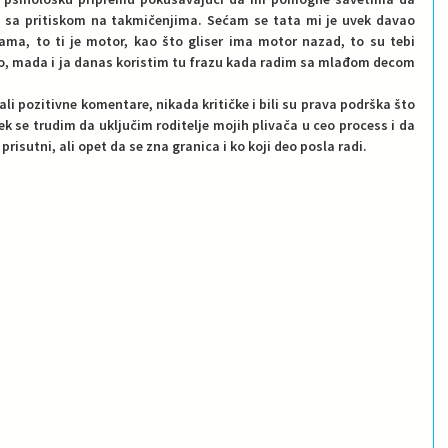
 sa pritiskom na takmičenjima. Sećam se tata mi je uvek davao 
ama, to ti je motor, kao što gliser ima motor nazad, to su tebi 
išao, mada i ja danas koristim tu frazu kada radim sa mlađom decom 
li pozitivne komentare, nikada kritičke i bili su prava podrška što 
vek se trudim da uključim roditelje mojih plivača u ceo process i da 
prisutni, ali opet da se zna granica i ko koji deo posla radi.