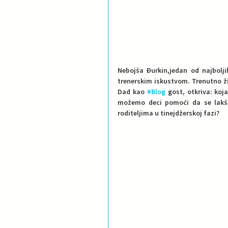
Nebojša Đurkin,jedan od najbolji
trenerskim iskustvom. Trenutno ži
Dad kao 
#Blog
 gost, otkriva: koj
možemo deci pomoći da se lakše a
roditeljima u tinejdžerskoj fazi?