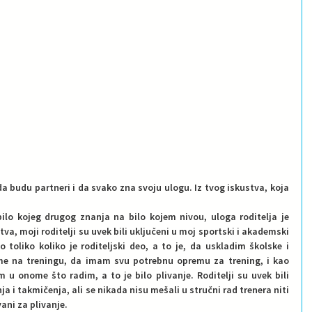
 da budu partneri i da svako zna svoju ulogu. Iz tvog iskustva, koja 
bilo kojeg drugog znanja na bilo kojem nivou, uloga roditelja je 
va, moji roditelji su uvek bili uključeni u moj sportski i akademski 
 toliko koliko je roditeljski deo, a to je, da uskladim školske i 
e na treningu, da imam svu potrebnu opremu za trening, i kao 
 u onome što radim, a to je bilo plivanje. Roditelji su uvek bili 
ja i takmičenja, ali se nikada nisu mešali u stručni rad trenera niti 
vani za plivanje.