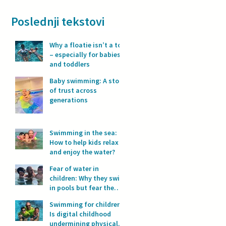
Poslednji tekstovi
Why a floatie isn’t a toy
– especially for babies
and toddlers
Baby swimming: A story
of trust across
generations
Swimming in the sea:
How to help kids relax
and enjoy the water?
Fear of water in
children: Why they swim
in pools but fear the
sea?
Swimming for children:
Is digital childhood
undermining physical