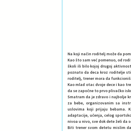
Na koji način roditelj može da pom
Kao što sam već pomenuo, od rodite
školi ili bilo kojoj drugoj aktivnos
poznato da deca kroz roditelje stič
roditelj, trener mora da funkcioniš
Kao mlad otac dvoje dece i kao tre
da se započne to prvo plivačko isk
Smatram da je zdravo i najbolje k
za bebe, organizovanim sa instr
uslovima koji prijaju bebama. K
adaptacije, učenja, celog sportsko
nivoa u nivo, sve dok dete želi da s
Biti trener svom detetu mislim da