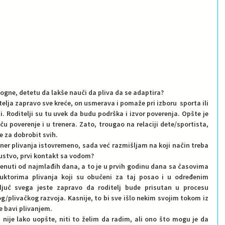
ogne, detetu da lakše nauči da pliva da se adaptira?
lja zapravo sve kreće, on usmerava i pomaže pri izboru  sporta ili 
ti. Roditelji su tu uvek da budu podrška i izvor poverenja. Opšte je 
u poverenje i u trenera. Zato, trougao na relaciji dete/sportista, 
e za dobrobit svih.
ner plivanja istovremeno, sada već razmišljam na koji način treba 
ustvo, prvi kontakt sa vodom?  
renuti od najmlađih dana, a to je u prvih godinu dana sa časovima 
uktorima plivanja koji su obučeni za taj posao i u određenim 
ljuč svega jeste zapravo da roditelj bude prisutan u procesu 
g/plivačkog razvoja. Kasnije, to bi sve išlo nekim svojim tokom iz 
e bavi plivanjem. 
 nije lako uopšte, niti to želim da radim, ali ono što mogu je da 