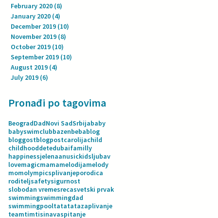
February 2020
(8)
8 posts
January 2020
(4)
4 posts
December 2019
(10)
10 posts
November 2019
(8)
8 posts
October 2019
(10)
10 posts
September 2019
(10)
10 posts
August 2019
(4)
4 posts
July 2019
(6)
6 posts
Pronađi po tagovima
Beograd
Dad
Novi Sad
Srbija
baby
babyswimclub
bazen
beba
blog
bloggost
blogpost
carolija
child
childhood
dete
dubai
familly
happiness
jelenaanusic
kids
ljubav
love
magic
mama
melodija
melody
mom
olympics
plivanje
porodica
roditelj
safety
sigurnost
slobodan vreme
sreca
svetski prvak
swimming
swimmingdad
swimmingpool
tata
tatazaplivanje
team
tim
tisina
vaspitanje