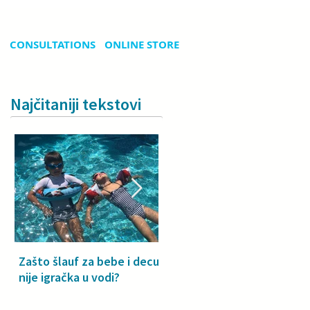
CONSULTATIONS
ONLINE STORE
Najčitaniji tekstovi
Zašto šlauf za bebe i decu
Why a floatie isn’t a toy –
nije igračka u vodi?
especially for babies and
toddlers