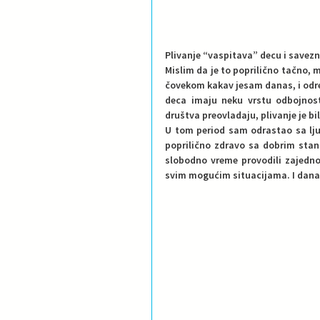
Plivanje “vaspitava” decu i savezn
Mislim da je to poprilično tačno, 
čovekom kakav jesam danas, i odre
deca imaju neku vrstu odbojnosti
društva preovladaju, plivanje je b
U tom period sam odrastao sa lju
poprilično zdravo sa dobrim stand
slobodno vreme provodili zajedno,
svim mogućim situacijama. I danas