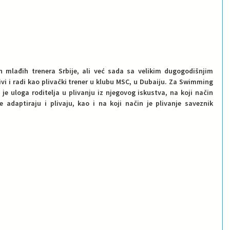
h mlađih trenera Srbije, ali već sada sa velikim dugogodišnjim 
vi i radi kao plivački trener u klubu MSC, u Dubaiju. Za Swimming 
a je uloga roditelja u plivanju iz njegovog iskustva, na koji način 
daptiraju i plivaju, kao i na koji način je plivanje saveznik 