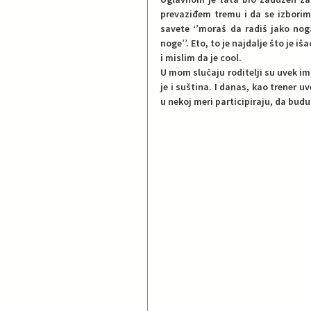
prevaziđem tremu i da se izborim
savete ‘’moraš da radiš jako nog
noge’’. Eto, to je najdalje što je 
i mislim da je cool. 
U mom slučaju roditelji su uvek ima
je i suština. I danas, kao trener u
u nekoj meri participiraju, da budu 