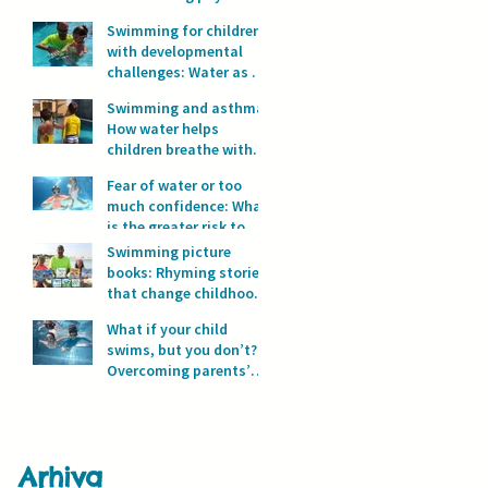
development?
Swimming for children
with developmental
challenges: Water as a
space for safety and
Swimming and asthma:
progress
How water helps
children breathe with
full lungs
Fear of water or too
much confidence: What
is the greater risk to
children’s safety in
Swimming picture
water?
books: Rhyming stories
that change childhood
in the water
What if your child
swims, but you don’t?
Overcoming parents’
fear of water
Arhiva