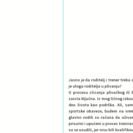
Jasno je da roditelj i trener treba
je uloga roditelja u plivanju?
U procesu sticanja plivačkog ili 
zaista ključna. Iz mog ličnog iskust
deo života kao podrška. Ali, samo
sportske obaveze, budem na vrem
glavno vodili su računa da uživam
prisutni i upućeni u proces treniran
su se usudili, jer nisu bili kvalifiko