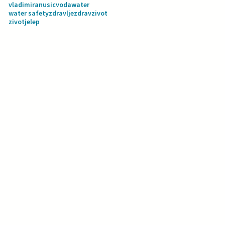
vladimiranusic
voda
water
water safety
zdravlje
zdravzivot
zivotjelep